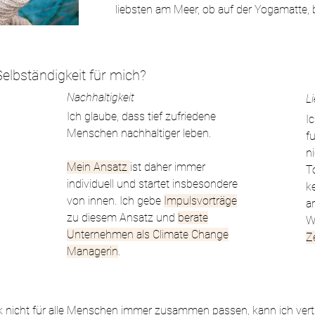
liebsten am Meer, ob auf der Yogamatte,
elbständigkeit für mich?
Nachhaltigkeit
L
Ich glaube, dass tief zufriedene
I
Menschen nachhaltiger leben.
f
ni
Mein Ansatz
ist daher immer
T
individuell und startet insbesondere
k
von innen. Ich gebe
Impulsvorträge
a
zu diesem Ansatz und
berate
W
Unternehmen als Climate Change
Z
Managerin
.
k nicht für alle Menschen
immer zusammen passen, kann ich vert