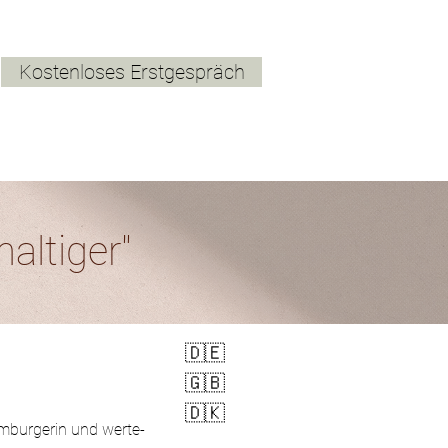
Kostenloses Erstgespräch
altiger"
🇩🇪
🇬🇧
🇩🇰
amburgerin und werte-