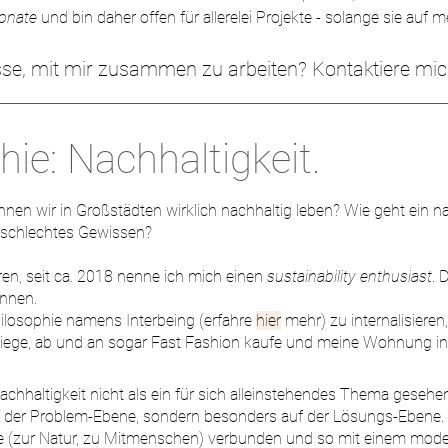
ionate
und bin daher offen für allerelei Projekte - solange sie auf
sse, mit mir zusammen zu arbeiten? Kontaktiere mi
ie: Nachhaltigkeit.
önnen wir in Großstädten wirklich nachhaltig leben? Wie geht ein 
 schlechtes Gewissen?
ren, seit ca. 2018 nenne ich mich einen
sustainability enthusiast
. 
ennen.
hilosophie namens Interbeing (erfahre
h
ier
mehr) zu internalisieren
fliege, ab und an sogar Fast Fashion kaufe und meine Wohnung i
chhaltigkeit nicht als ein für sich alleinstehendes Thema gesehen
f der Problem-Ebene, sondern besonders auf der Lösungs-Ebene. Nac
be (zur Natur, zu Mitmenschen) verbunden und so mit einem mod