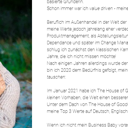
basierte Gründerin.
Schon immer war ich
value driven
- meine
Beruflich im Außenhandel in der Welt der 
meine Werte jedoch jahrelang eher verdeck
Produktmanagement, als Abteilungsleitu
Dependance und später im
Change Manag
schlug ich zunächst den klassischen Kar
Jahre, die ich nicht missen möchte!
Na
ch einigen Jahren allerdings wurde de
bin ich 2020 dem Bedürfnis gefolgt,
mein
tauschen
:
Im Januar 2021 habe ich The House of 
kleine
n
Vorhaben, die Welt einen bessere
Unter dem Dach von The House of Good®
meine Top 3 Werte auf Deutsch, Englisch
Wenn ich nicht mein Business Baby vora