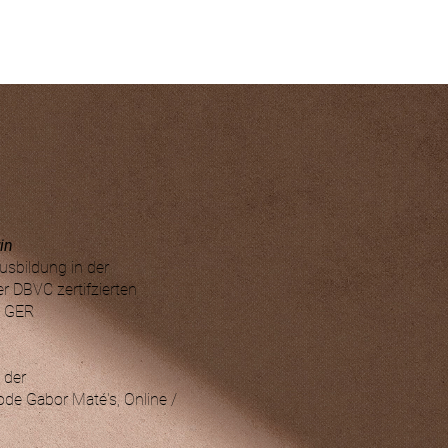
in
sbildung in der
r DBVC zertifzierten
, GER
 der
e Gabor Maté's, Online /