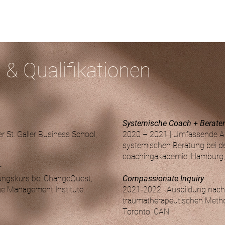
n & Qualifikationen
Systemische Coach + Berater
r St. Galler Business School,
2020 – 2021 | Umfassende Au
systemischen Beratung bei de
coachingakademie, Hamburg
r
lungskurs bei ChangeQuest,
Compassionate Inquiry
e Management Institute,
2021-2022 | Ausbildung nach
traumatherapeutischen Method
Toronto, CAN