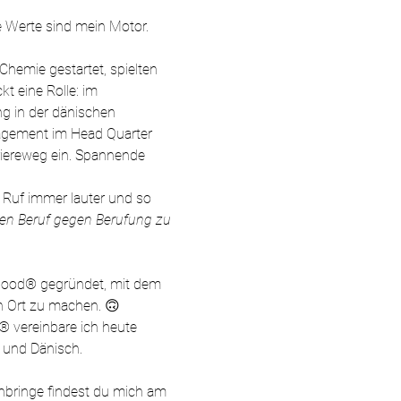
 Werte sind mein Motor.
Chemie gestartet, spielten
t eine Rolle: im
ng
in der dänischen
ement im Head Quarter
riereweg ein. Spannende
r Ruf immer lauter und so
en Beruf gegen Berufung zu
Good® gegründet, mit dem
n Ort zu machen.
🙃
 vereinbare ich heute
 und Dänisch.
nbringe findest du mich am