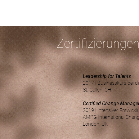
Zertifizierunge
Leadership for Talents
2017 | Businesskurs bei de
St. Gallen, CH
Certified Change Manage
2019 | Intensiver Entwick
AMPG International Chang
London, UK