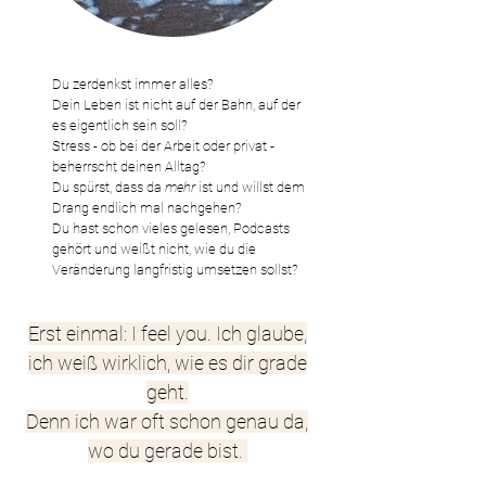
Du zerdenkst immer alles?
Dein Leben ist nicht auf der Bahn, auf der
es eigentlich sein soll?
Stress - ob bei der Arbeit oder privat -
beherrscht deinen Alltag?
Du spürst, dass da
mehr
ist und willst dem
Drang endlich mal nachgehen?
Du hast schon vieles gelesen, Podcasts
gehört und weißt nicht,
wie du die
Veränderung
langfristig umsetzen sollst?
Erst einmal: I feel you. Ich glaube,
ich weiß wirklich, wie es dir grade
geht.
Denn ich war oft schon genau da,
wo du gerade bist.