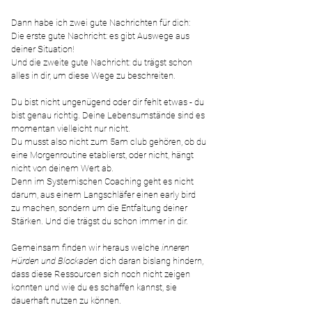
Dann habe ich zwei gute Nachrichten für dich:
Die erste gute Nachricht: es gibt Auswege aus
deiner Situation!
Und die zweite gute Nachricht: du trägst schon
alles in dir, um diese Wege zu beschreiten.
Du bist nicht ungenügend oder dir fehlt etwas - du
bist genau richtig. Deine Lebensumstände sind es
momentan vielleicht nur nicht.
Du musst also nicht zum 5am club gehören, ob du
eine Morgenroutine etablierst, oder nicht, hängt
nicht von deinem Wert ab.
Denn im Systemischen Coaching geht es nicht
darum, aus einem Langschläfer einen early bird
zu machen, sondern um die Entfaltung deiner
Stärken. Und die trägst du schon immer in dir.
Gemeinsam finden wir heraus
welche
inneren
Hürden und Blockaden
dich daran bislang hindern,
dass diese Ressourcen sich noch nicht zeigen
konnten und wie du es schaffen kannst, sie
dauerhaft nutzen zu können.